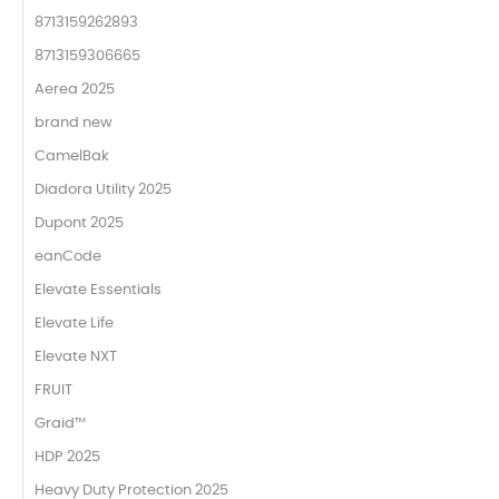
8713159262893
8713159306665
Aerea 2025
brand new
CamelBak
Diadora Utility 2025
Dupont 2025
eanCode
Elevate Essentials
Elevate Life
Elevate NXT
FRUIT
Graid™
HDP 2025
Heavy Duty Protection 2025