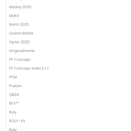
Myday 2025
MyKit
North 2025
Ocean Bottle
Opter 2025
Originalhome
PF Concept
PF Concept Italia S.r.l.
PFM
Prixton
QB24
RFX™
Roly
ROLY-XX
Roly_