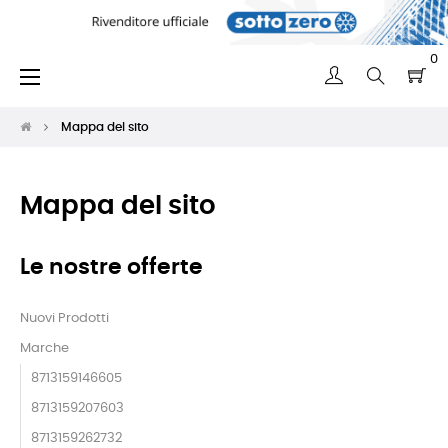
0
navigazione
☰
Toggle
Mappa del sito
Mappa del sito
Le nostre offerte
Nuovi Prodotti
Marche
8713159146605
8713159207603
8713159262732