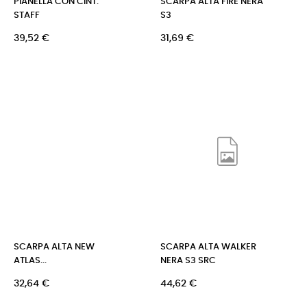
PIANELLA CON CINT.
SCARPA ALTA FIRE NERA
STAFF
S3
Prezzo
Prezzo
39,52 €
31,69 €
SCARPA ALTA NEW
SCARPA ALTA WALKER
ATLAS...
NERA S3 SRC
Prezzo
Prezzo
32,64 €
44,62 €