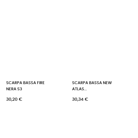
SCARPA BASSA FIRE
SCARPA BASSA NEW
NERA S3
ATLAS...
Prezzo
Prezzo
30,20 €
30,34 €