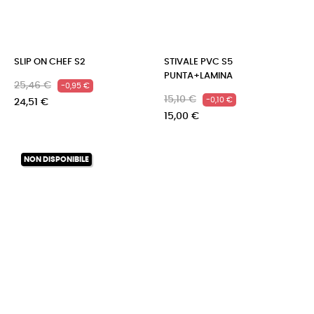
SLIP ON CHEF S2
STIVALE PVC S5
PUNTA+LAMINA
Prezzo
Prezzo
25,46 €
-0,95 €
Prezzo
Prezzo
15,10 €
-0,10 €
regolare
24,51 €
regolare
15,00 €
NON DISPONIBILE