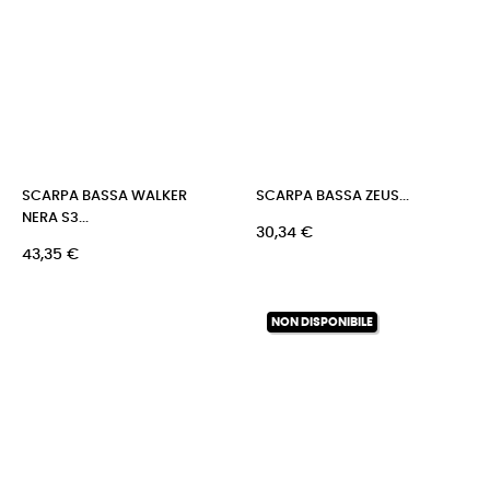
SCARPA BASSA WALKER
SCARPA BASSA ZEUS...
NERA S3...
Prezzo
30,34 €
Prezzo
43,35 €
NON DISPONIBILE