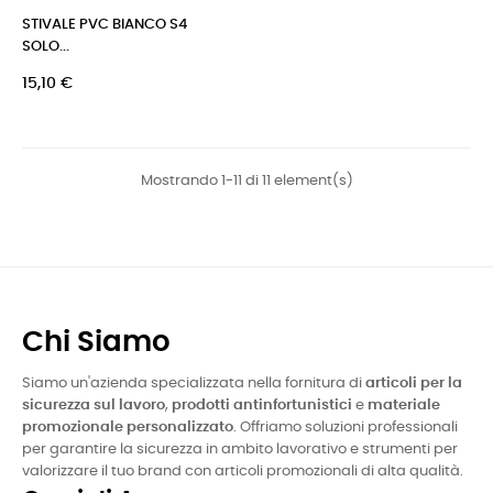
STIVALE PVC BIANCO S4
SOLO...
Prezzo
15,10 €
Mostrando 1-11 di 11 element(s)
Chi Siamo
Siamo un'azienda specializzata nella fornitura di
articoli per la
sicurezza sul lavoro
,
prodotti antinfortunistici
e
materiale
promozionale personalizzato
. Offriamo soluzioni professionali
per garantire la sicurezza in ambito lavorativo e strumenti per
valorizzare il tuo brand con articoli promozionali di alta qualità.