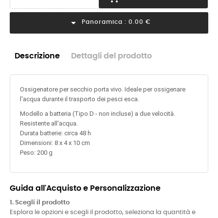
arrow_drop_down
Panoramica :
0.00 €
Descrizione
Dettagli del prodotto
Ossigenatore per secchio porta vivo. Ideale per ossigenare
l'acqua durante il trasporto dei pesci esca.
Modello a batteria (Tipo D - non incluse) a due velocità.
Resistente all'acqua.
Durata batterie: circa 48 h
Dimensioni: 8 x 4 x 10 cm
Peso: 200 g
Guida all'Acquisto e Personalizzazione
1. Scegli il prodotto
Esplora le opzioni e scegli il prodotto, seleziona la quantità e