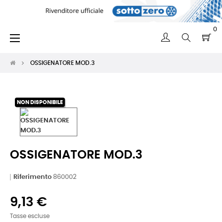
0
navigazione
☰
Toggle
OSSIGENATORE MOD.3
NON DISPONIBILE
OSSIGENATORE MOD.3
Riferimento
860002
9,13 €
Tasse escluse