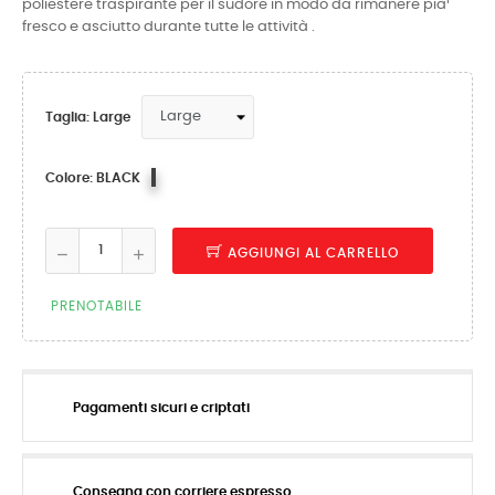
poliestere traspirante per il sudore in modo da rimanere pià¹
fresco e asciutto durante tutte le attività .
Taglia: Large
BLACK
Colore: BLACK
AGGIUNGI AL CARRELLO
PRENOTABILE
Pagamenti sicuri e criptati
Consegna con corriere espresso