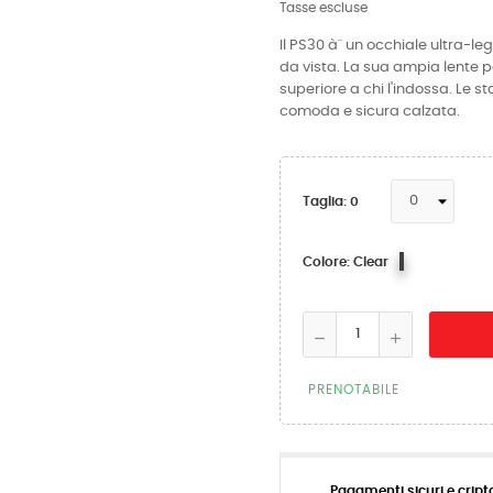
Tasse escluse
Il PS30 à¨ un occhiale ultra-le
da vista. La sua ampia lente p
superiore a chi l'indossa. Le s
comoda e sicura calzata.
Taglia: 0
Clear
Colore: Clear
PRENOTABILE
Pagamenti sicuri e cript