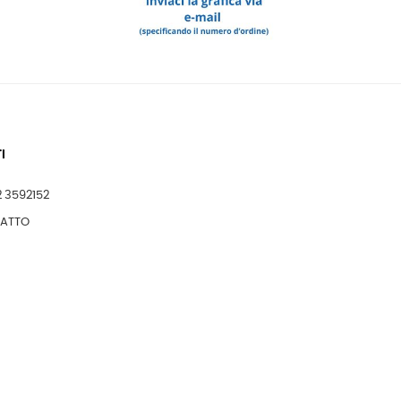
I
2 3592152
TATTO