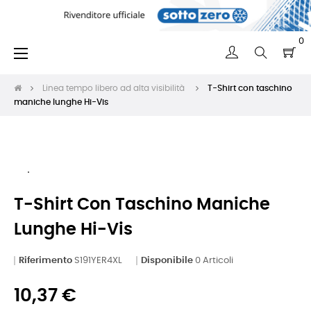
0
navigazione
☰
Toggle
Linea tempo libero ad alta visibilità
T-Shirt con taschino
maniche lunghe Hi-Vis
T-Shirt Con Taschino Maniche
Lunghe Hi-Vis
Riferimento
S191YER4XL
Disponibile
0 Articoli
10,37 €