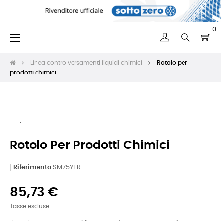
0
navigazione
☰
Toggle
Linea contro versamenti liquidi chimici
Rotolo per
prodotti chimici
Rotolo Per Prodotti Chimici
Riferimento
SM75YER
85,73 €
Tasse escluse