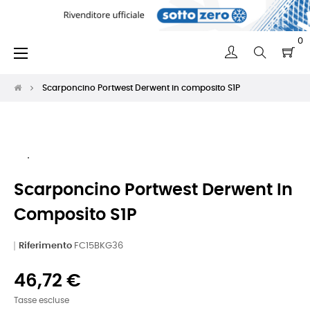
0
navigazione
☰
Toggle
Scarponcino Portwest Derwent in composito S1P
Scarponcino Portwest Derwent In
Composito S1P
Riferimento
FC15BKG36
46,72 €
Tasse escluse