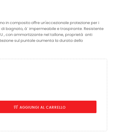
o in composito offre un'eccezionale protezione per i
ni di bagnato, à¨ impermeabile e traspirante. Resistente
U , con ammortizzante nel tallone, proprietà anti
otezione sul puntale aumenta la durata dello
AGGIUNGI AL CARRELLO