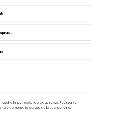
ati
espresso
ito
agnatoha impermeabile e traspirante. Resistente
puntale aumenta la durata dello scarponcino.