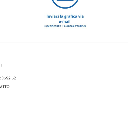
I
2 3592152
TATTO