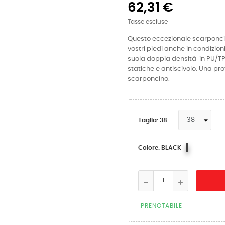
62,31 €
Tasse escluse
Questo eccezionale scarponcin
vostri piedi anche in condizio
suola doppia densità in PU/TP
statiche e antiscivolo. Una pr
scarponcino.
Taglia: 38
BLACK
Colore: BLACK
PRENOTABILE