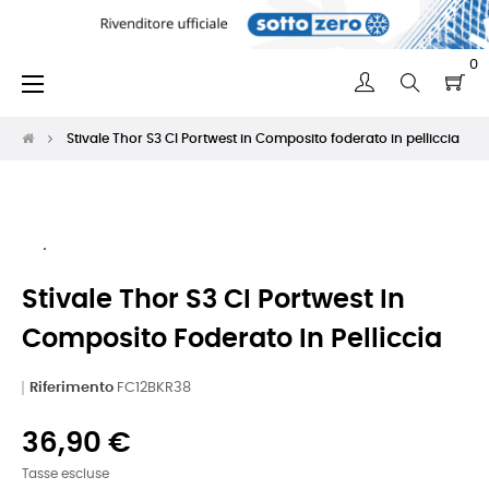
0
navigazione
☰
Toggle
Stivale Thor S3 CI Portwest in Composito foderato in pelliccia
Stivale Thor S3 CI Portwest In
Composito Foderato In Pelliccia
Riferimento
FC12BKR38
36,90 €
Tasse escluse