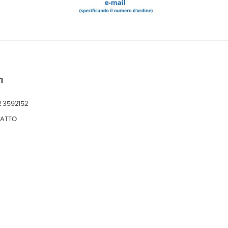
I
2 3592152
TATTO