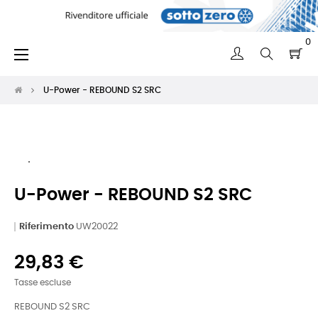
0
navigazione
☰
Toggle
U-Power - REBOUND S2 SRC
U-Power - REBOUND S2 SRC
Riferimento
UW20022
29,83 €
Tasse escluse
REBOUND S2 SRC