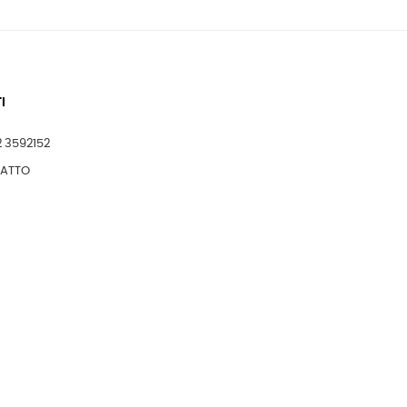
I
2 3592152
TATTO