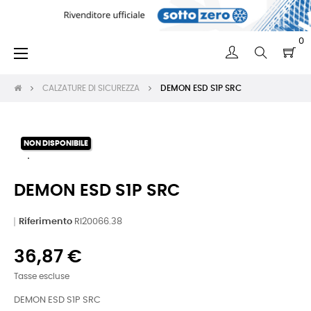
0
navigazione
☰
Toggle
CALZATURE DI SICUREZZA
DEMON ESD S1P SRC
NON DISPONIBILE
DEMON ESD S1P SRC
Riferimento
RI20066.38
36,87 €
Tasse escluse
DEMON ESD S1P SRC