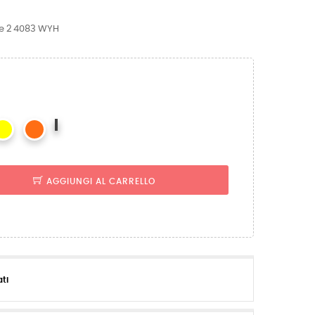
se 2 4083 WYH
Giallo-
Blu
AGGIUNGI AL CARRELLO
ati