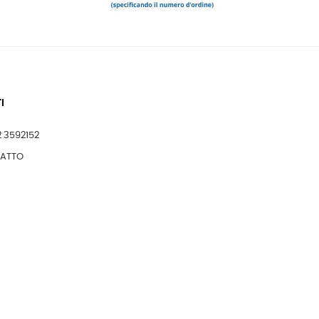
I
2 3592152
TATTO