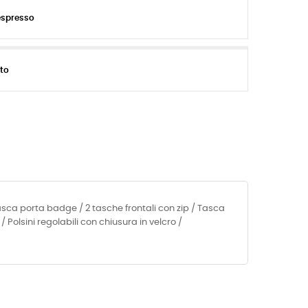
espresso
ito
asca porta badge / 2 tasche frontali con zip / Tasca
Polsini regolabili con chiusura in velcro /