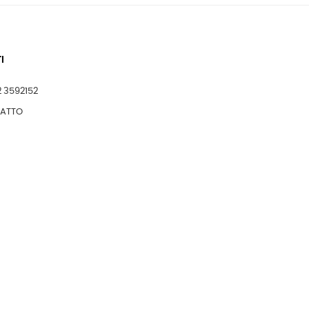
I
2 3592152
TATTO