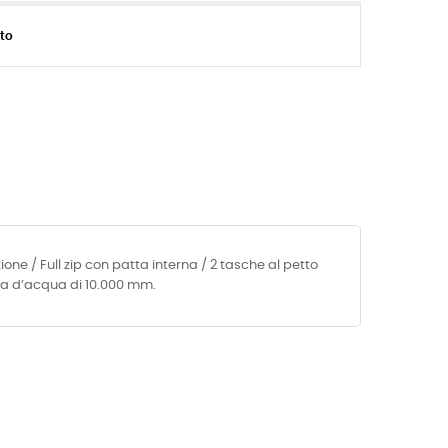
ito
one / Full zip con patta interna / 2 tasche al petto
na d’acqua di 10.000 mm.