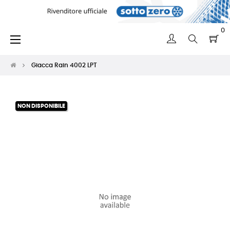
0
navigazione
☰
Toggle
Giacca Rain 4002 LPT
NON DISPONIBILE