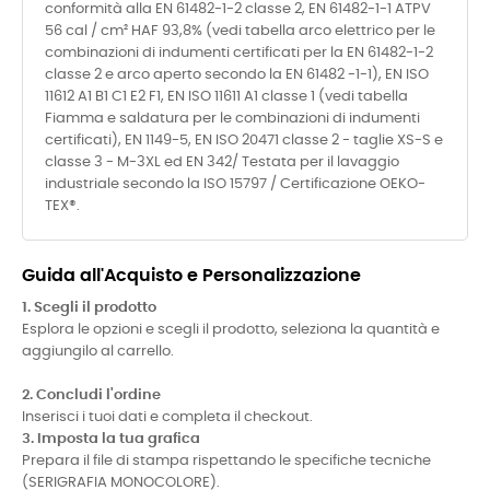
conformità alla EN 61482-1-2 classe 2, EN 61482-1-1 ATPV
56 cal / cm² HAF 93,8% (vedi tabella arco elettrico per le
combinazioni di indumenti certificati per la EN 61482-1-2
classe 2 e arco aperto secondo la EN 61482 -1-1), EN ISO
11612 A1 B1 C1 E2 F1, EN ISO 11611 A1 classe 1 (vedi tabella
Fiamma e saldatura per le combinazioni di indumenti
certificati), EN 1149-5, EN ISO 20471 classe 2 - taglie XS-S e
classe 3 - M-3XL ed EN 342/ Testata per il lavaggio
industriale secondo la ISO 15797 / Certificazione OEKO-
TEX®.
Guida all'Acquisto e Personalizzazione
1. Scegli il prodotto
Esplora le opzioni e scegli il prodotto, seleziona la quantità e
aggiungilo al carrello.
2. Concludi l'ordine
Inserisci i tuoi dati e completa il checkout.
3. Imposta la tua grafica
Prepara il file di stampa rispettando le specifiche tecniche
(SERIGRAFIA MONOCOLORE).