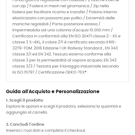
Fondo giacca regolabile con coulisse / 2 tasche interne
con zip / Fodera in mesh nel giromanica / Zip nella
fodera per facilitare ricamo e transfer / Polsino interno
elasticizzato con passanti per pollici / Estremità delle
maniche regolabili / Parte posteriore estesa /
Impermeabila ad una colonna d'acqua 10.000 mm /
Certificata in conformità alla EN ISO 20471 classe 2 - XS e
classe 3 S-4XL, il colore 271 è certificato secondo il RIS-
3279-TOM: 2016 Edizione 1 UK Railway Standard , EN 343
classe 3/1 ed EN 342. Tessuto esterno conforme alla
classe 3 per la permeabilità al vapore acqueo; EN 343
classe 3/3 / Testata per il lavaggio industriale secondo
la ISO 15797 / Certificazione OEKO-TEX®.
Guida all'Acquisto e Personalizzazione
1. Scegli il prodotto
Esplora le opzioni e scegli il prodotto, seleziona la quantità e
aggiungilo al carrello.
2. Concludi l'ordine
Inserisci i tuoi dati e completa il checkout.