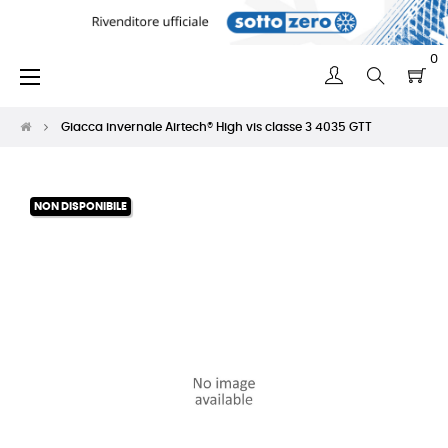
0
navigazione
☰
Toggle
Giacca invernale Airtech® High vis classe 3 4035 GTT
NON DISPONIBILE