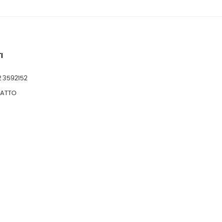
I
2 3592152
TATTO