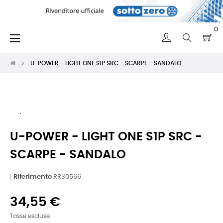
0
navigazione
☰
Toggle
U-POWER - LIGHT ONE S1P SRC - SCARPE - SANDALO
U-POWER - LIGHT ONE S1P SRC -
SCARPE - SANDALO
Riferimento
RR30566
34,55 €
Tasse escluse