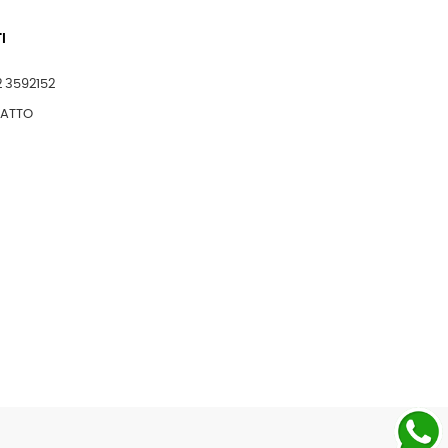
I
2 3592152
TATTO