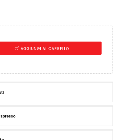
AGGIUNGI AL CARRELLO
ati
espresso
ito