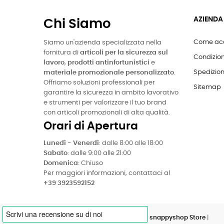
AZIENDA
Chi Siamo
Come acq
Siamo un'azienda specializzata nella
fornitura di
articoli per la sicurezza sul
Condizion
lavoro
,
prodotti antinfortunistici
e
Spedizion
materiale promozionale personalizzato
.
Offriamo soluzioni professionali per
Sitemap
garantire la sicurezza in ambito lavorativo
e strumenti per valorizzare il tuo brand
con articoli promozionali di alta qualità.
Orari di Apertura
Lunedì - Venerdì
: dalle 8:00 alle 18:00
Sabato
: dalle 9:00 alle 21:00
Domenica
: Chiuso
Per maggiori informazioni, contattaci al
+39 3923592152
Copyright © 2023 by snappyshop
• snappyshop Store
|