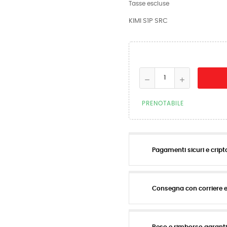
Tasse escluse
KIMI S1P SRC
PRENOTABILE
Pagamenti sicuri e cript
Consegna con corriere 
Reso e rimborso garant